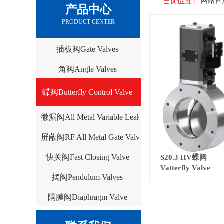
网站首
当前位置：
产品中心
PRODUCT CENTER
插板阀Gate Valves
角阀Angle Valves
蝶阀Butterfly Control Valve
微漏阀All Metal Variable Leak Valve
屏蔽阀RF All Metal Gate Valve
快关阀Fast Closing Valve
S20.3 HV蝶阀
Vatterfly Valve
摆阀Pendulum Valves
隔膜阀Diaphragm Valve