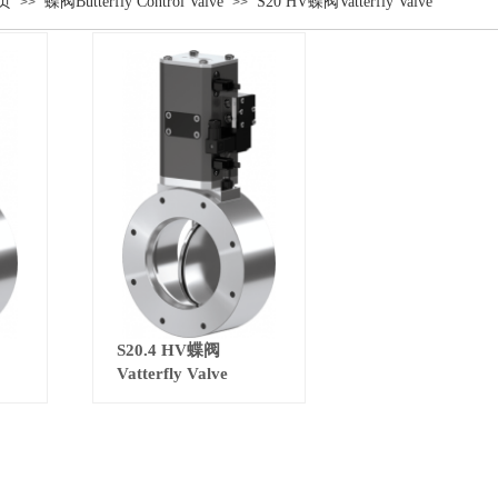
页
蝶阀Butterfly Control Valve
S20 HV蝶阀Vatterfly Valve
>>
>>
S20.4 HV蝶阀
Vatterfly Valve